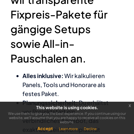
Fixpreis-Pakete für
gängige Setups
sowie All-in-
Pauschalen an.
Alles inklusive:
Wir kalkulieren
Panels, Tools und Honorare als
festes Paket.
Planungssicherheit:
Du erhältst
x
This website is using cookies.
vor Projektstart ein
We use them to give you the best experience. If you continue using our
website, we'll assume that you are happy to receive all cookies on this
verbindliches Angebot, das
website.
Accept
exakt auf deine Komplexität
Learn more
Decline